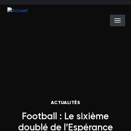
Aller au contenu principal
Select you
Fil d'Ariane
ACTUALITÉS
Football : Le sixième
doublé de l’Espérance