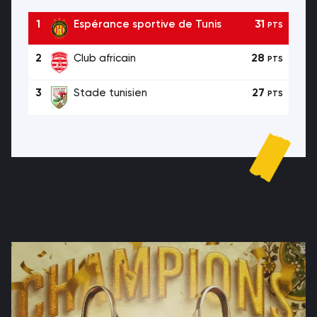
1
Espérance sportive de Tunis
31
PTS
2
Club africain
28
PTS
3
Stade tunisien
27
PTS