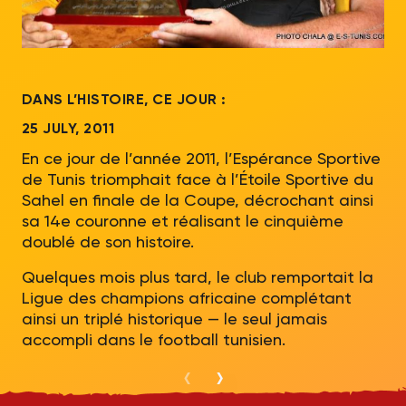
DANS L’HISTOIRE, CE JOUR :
DA
25 JULY, 2011
20
En ce jour de l’année 2011, l’Espérance Sportive
En
de Tunis triomphait face à l’Étoile Sportive du
mat
Sahel en finale de la Coupe, décrochant ainsi
ba
sa 14e couronne et réalisant le cinquième
bu
doublé de son histoire.
mi
son
Quelques mois plus tard, le club remportait la
Ligue des champions africaine complétant
ainsi un triplé historique — le seul jamais
accompli dans le football tunisien.
‹
›