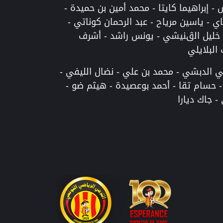
- إبراهيما كايتا - محمد أمين بن حميدة -
ي - ياسين مرياح - عبد الرحمان كوناتي -
- خليل الڨنيشي - يونس راشد - أشرف
البلايلي
قي الدبشي - محمد بن علي - نضال الليفي -
 حسام تقا - أحمد بوعصيدة - هيثم ضو -
 - جاك ديارا