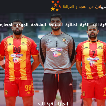
قرن من المجد و العراقة
سي
رة اليد
الكرة الطائرة
السباحة
الملاكمة
الجودو
المصارع
إنجازات كرة اليد