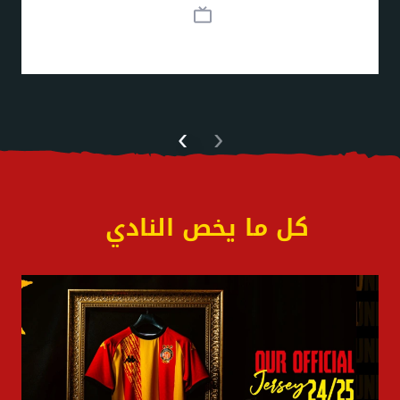
›
‹
كل ما يخص النادي